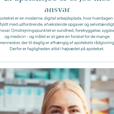
ansvar
poteket er en moderne, digital arbejdsplads, hvor hverdagen 
fyldt med udfordrende, afvekslende opgaver og selvstændig
nsvar. Omdrejningspunktet er sundhed, forebyggelse, sygd
og medicin - og målet er at gøre en forskel for de mange
mennesker, der til daglig er afhængig af apotekets rådgivning
Derfor er fagligheden altid i højsædet på apoteket.