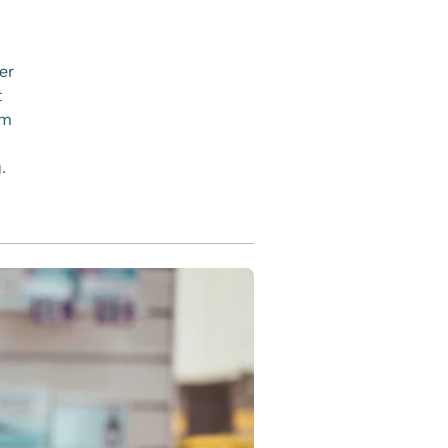
er
t
om
.