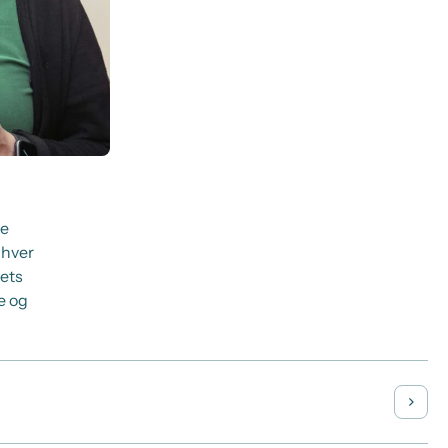
pe
 hver
ets
e og