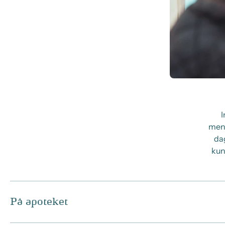
I
menn
da
kun
På apoteket