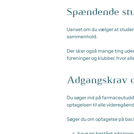
Spændende stu
Uanset om du vælger at studere 
sammenhold.
Der sker også mange ting uden
foreninger og klubber, hvor al
Adgangskrav o
Du søger ind på farmaceutudda
optagelsen til alle videregåen
Søger du om optagelse på bach
have en bestået adgang