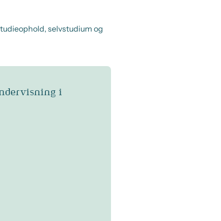
studieophold, selvstudium og
ndervisning i