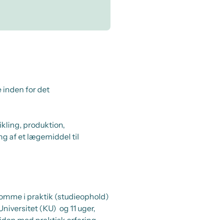
 inden for det
kling, produktion,
ing af et lægemiddel til
omme i praktik (studieophold)
niversitet (KU) og 11 uger,
viden med praktisk erfaring