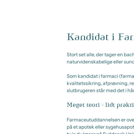
Kandidat i Fa
Stort set alle, der tager en ba
naturvidenskabelige eller su
Som kandidat i farmaci (farmac
kvalitetssikring, afprøvning, re
slutbrugeren står med det i h
Meget teori - lidt prakt
Farmaceutuddannelsen er over
på et apotek eller sygehusapote
hvis du læser på Syddansk Univ