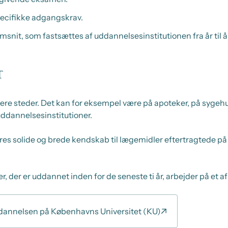
ecifikke adgangskrav.
snit, som fastsættes af uddannelsesinstitutionen fra år til år
r
ere steder. Det kan for eksempel være på apoteker, på sygehus
uddannelsesinstitutioner.
res solide og brede kendskab til lægemidler eftertragtede på
, der er uddannet inden for de seneste ti år, arbejder på et 
annelsen på Københavns Universitet (KU)