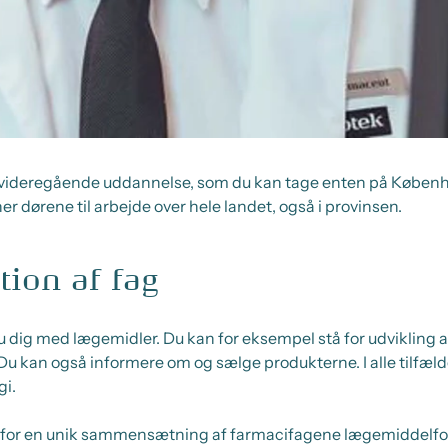
ideregående uddannelse, som du kan tage enten på Københav
r dørene til arbejde over hele landet, også i provinsen.
ion af fag
dig med lægemidler. Du kan for eksempel stå for udvikling a
 Du kan også informere om og sælge produkterne. I alle tilfæ
gi.
or en unik sammensætning af farmacifagene lægemiddelform