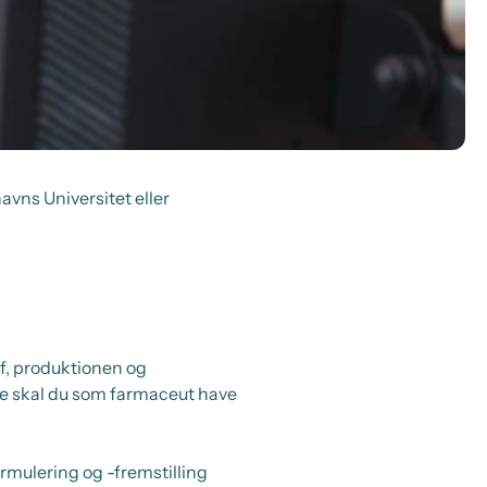
ns Universitet eller
f, produktionen og
lde skal du som farmaceut have
ulering og -fremstilling