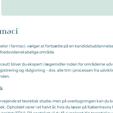
rmaci
chelor i farmaci, vælger at fortsætte på en kandidatuddannelse
ndhedsvidenskabelige område.
eut) bliver du ekspert i lægemidler inden for områderne udvi
gistrering og rådgivning - dvs. alle trin i processen fra udvikl
ånden.
ik
vejende et teoretisk studie, men på overbygningen kan du k
k. Opholdet varer i et halvt år, hvis du læser på Københavns U
ersitet (SDU). På apoteket vil du få suppleret din teoretiske 