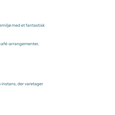
iemiljø med et fantastisk
 café-arrangementer,
instans, der varetager